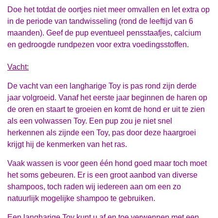
Doe het totdat de oortjes niet meer omvallen en let extra op
in de periode van tandwisseling
(rond de leeftijd van 6
maanden). Geef de pup eventueel pensstaafjes, calcium
en gedroogde rundpezen voor extra voedingsstoffen.
Va
cht:
De vacht van een langharige Toy is pas rond zijn derde
jaar volgroeid. Vanaf het eerste jaar beginnen de haren op
de oren en staart te groeien en komt de hond er uit te zien
als een volwassen Toy. Een pup zou je niet snel
herkennen als zijnde een Toy, pas door deze haargroei
krijgt hij de kenmerken van het ras.
Vaak wassen is voor geen één hond goed maar toch moet
het soms gebeuren. Er is een groot aanbod van diverse
shampoos, toch raden wij iedereen aan om een zo
natuurlijk mogelijke shampoo te gebruiken.
Een langharige Toy kunt u af en toe verwennen met een