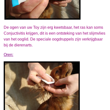
De ogen van uw Toy zijn erg kwetsbaar, het ras kan soms
Conjuctivitis krijgen, dit is een ontsteking van het slijmvlies
van het ooglid. De speciale oogdruppels zijn verkrijgbaar
bij de dierenarts.
Oren: